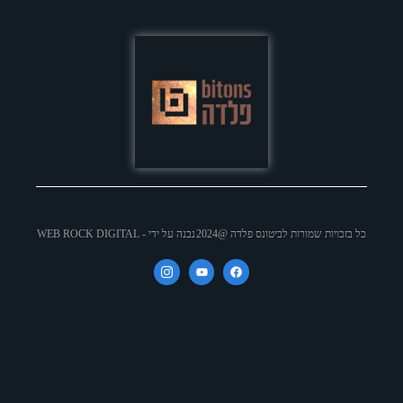
דה @2024
נבנה על ידי - WEB ROCK DIGITAL